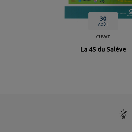
30
AOÛT
CUVAT
La 4S du Salève