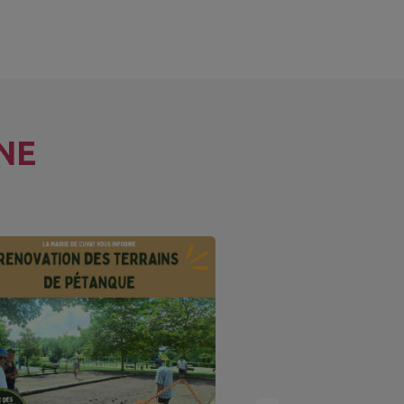
NE
Modificatio
circulation 