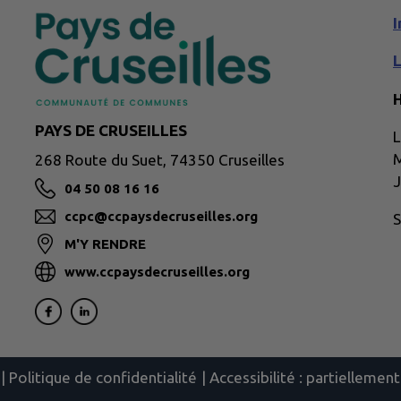
I
H
PAYS DE CRUSEILLES
L
M
268 Route du Suet, 74350 Cruseilles
J
04 50 08 16 16
ccpc@ccpaysdecruseilles.org
S
M'Y RENDRE
www.ccpaysdecruseilles.org
|
Politique de confidentialité
|
Accessibilité : partielleme