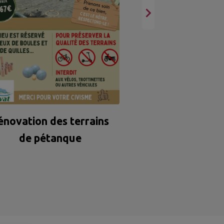
Burgaz (R
énovation des terrains
de pétanque