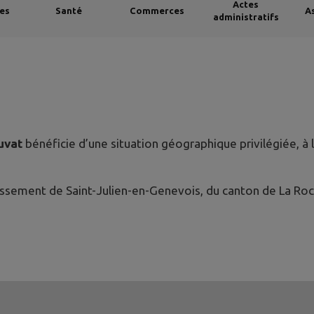
Actes
ées
Santé
Commerces
A
administratifs
uvat
bénéficie d’une situation géographique privilégiée, à la
dissement de Saint-Julien-en-Genevois, du canton de La R