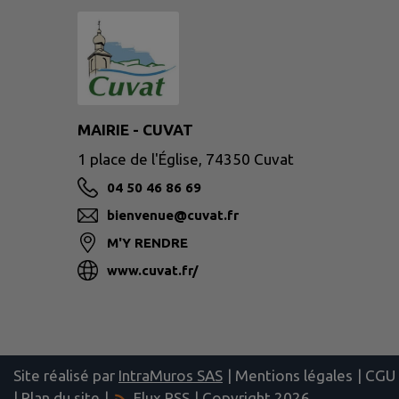
MAIRIE - CUVAT
1 place de l'Église, 74350 Cuvat
04 50 46 86 69
bienvenue@cuvat.fr
M'Y RENDRE
www.cuvat.fr/
Site réalisé par
IntraMuros SAS
|
Mentions légales
|
CGU
|
Plan du site
|
Flux RSS
| Copyright 2026