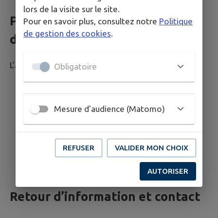
lors de la visite sur le site.
Pages du site ayant fait l’objet
Pour en savoir plus, consultez notre
Politique
de gestion des cookies
.
de la vérification de conformité
L'audit a porté sur un échantillon de 8 pages.
Obligatoire
P 01 :
Accueil;
P 02 :
Mentions légales;
Mesure d'audience (Matomo)
P 03 :
Plan du site;
P 04 :
Signaler;
P 05 :
Commerces;
P 06 :
Actualités;
REFUSER
VALIDER MON CHOIX
P 07 :
Rechercher;
P 08 :
Événements;
AUTORISER
Retour d’information et contact