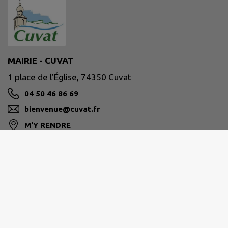
MAIRIE - CUVAT
1 place de l'Église, 74350 Cuvat
04 50 46 86 69
bienvenue@cuvat.fr
M'Y RENDRE
www.cuvat.fr/