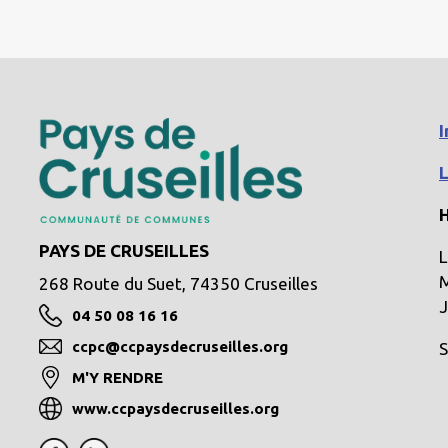
I
H
PAYS DE CRUSEILLES
L
M
268 Route du Suet, 74350 Cruseilles
J
04 50 08 16 16
ccpc@ccpaysdecruseilles.org
S
M'Y RENDRE
www.ccpaysdecruseilles.org