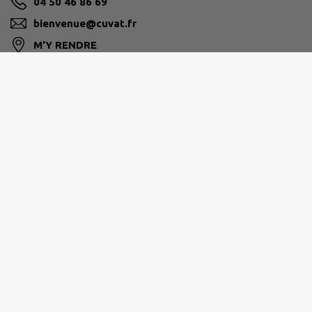
04 50 46 86 69
bienvenue@cuvat.fr
M'Y RENDRE
www.cuvat.fr/
PAYS DE CRUSEILLES
268 Route du Suet, 74350 Cruseilles
04 50 08 16 16
ccpc@ccpaysdecruseilles.org
M'Y RENDRE