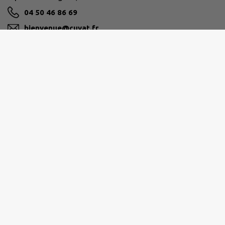
04 50 46 86 69
bienvenue@cuvat.fr
M'Y RENDRE
www.cuvat.fr/
PAYS DE CRUSEILLES
268 Route du Suet, 74350 Cruseilles
04 50 08 16 16
ccpc@ccpaysdecruseilles.org