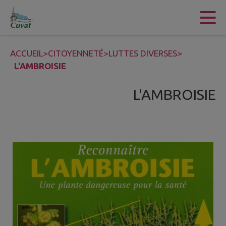
Contenu
Menu
Recherche
Pied de page
ACCUEIL
>
CITOYENNETÉ
>
LUTTES DIVERSES
>
L'AMBROISIE
L'AMBROISIE