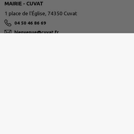
MAIRIE - CUVAT
1 place de l'Église, 74350 Cuvat
04 50 46 86 69
bienvenue@cuvat.fr
M'Y RENDRE
www.cuvat.fr/
PAYS DE CRUSEILLES
268 Route du Suet, 74350 Cruseilles