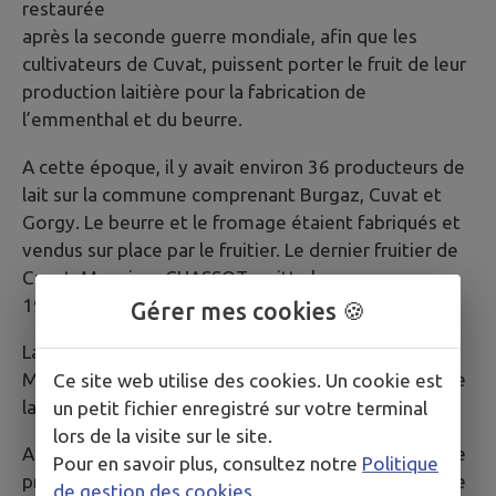
restaurée
après la seconde guerre mondiale, afin que les
cultivateurs de Cuvat, puissent porter le fruit de leur
production laitière pour la fabrication de
l’emmenthal et du beurre.
A cette époque, il y avait environ 36 producteurs de
lait sur la commune comprenant Burgaz, Cuvat et
Gorgy. Le beurre et le fromage étaient fabriqués et
vendus sur place par le fruitier. Le dernier fruitier de
Cuvat, Monsieur CHASSOT, quitta le commune en
1970.
Gérer mes cookies 🍪
La fruitière de Cuvat ferma ses portes fin 2002.
Monsieur Francis FONTAINE fut le dernier à porter le
Ce site web utilise des cookies. Un cookie est
lait.
un petit fichier enregistré sur votre terminal
lors de la visite sur le site.
Aujourd’hui, la fruitière hors service a été vendue. Le
Pour en savoir plus, consultez notre
Politique
produit de la vente a été dévolu à la coopérative de
de gestion des cookies
.