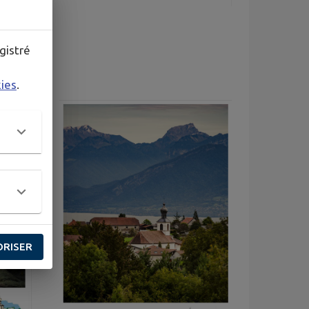
gistré
kies
.
ORISER