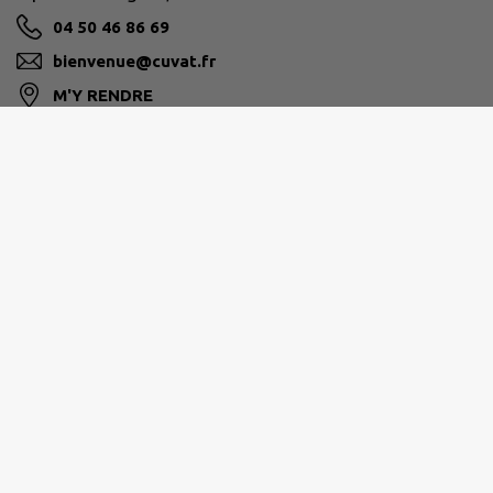
04 50 46 86 69
bienvenue@cuvat.fr
M'Y RENDRE
www.cuvat.fr/
PAYS DE CRUSEILLES
268 Route du Suet, 74350 Cruseilles
04 50 08 16 16
ccpc@ccpaysdecruseilles.org