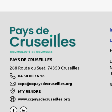
I
H
PAYS DE CRUSEILLES
L
M
268 Route du Suet, 74350 Cruseilles
J
04 50 08 16 16
ccpc@ccpaysdecruseilles.org
S
M'Y RENDRE
www.ccpaysdecruseilles.org