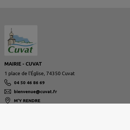
MAIRIE - CUVAT
1 place de l'Église, 74350 Cuvat
04 50 46 86 69
bienvenue@cuvat.fr
M'Y RENDRE
www.cuvat.fr/