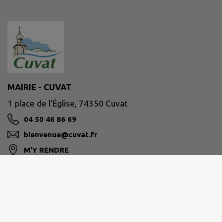
MAIRIE - CUVAT
1 place de l'Église, 74350 Cuvat
04 50 46 86 69
bienvenue@cuvat.fr
M'Y RENDRE
www.cuvat.fr/