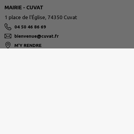
MAIRIE - CUVAT
1 place de l'Église, 74350 Cuvat
04 50 46 86 69
bienvenue@cuvat.fr
M'Y RENDRE
www.cuvat.fr/
PAYS DE CRUSEILLES
268 Route du Suet, 74350 Cruseilles