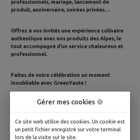
professionnels, mariage, lancement de
produit, anniversaire, soirées privées…
Offrez à vos invités une expérience culinaire
authentique avec nos produits des Alpes, le
tout accompagné d’un service chaleureux et
professionnel.
Faites de votre célébration un moment
inoubliable avec GreenYaute !
La location de matériel est également
Gérer mes cookies 🍪
disponible
Ce site web utilise des cookies. Un cookie est
un petit fichier enregistré sur votre terminal
COORDONNÉES
lors de la visite sur le site.