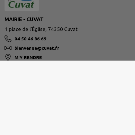
MAIRIE - CUVAT
1 place de l'Église, 74350 Cuvat
04 50 46 86 69
bienvenue@cuvat.fr
M'Y RENDRE
www.cuvat.fr/
PAYS DE CRUSEILLES