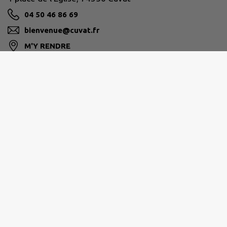
04 50 46 86 69
bienvenue@cuvat.fr
M'Y RENDRE
www.cuvat.fr/
PAYS DE CRUSEILLES
268 Route du Suet, 74350 Cruseilles
04 50 08 16 16
ccpc@ccpaysdecruseilles.org