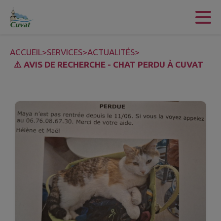
Contenu
Menu
Recherche
Pied de page
ACCUEIL
>
SERVICES
>
ACTUALITÉS
>
⚠️ AVIS DE RECHERCHE - CHAT PERDU À CUVAT