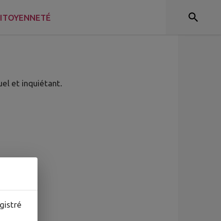
ITOYENNETÉ
uel et inquiétant.
gistré