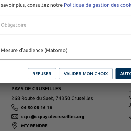
 savoir plus, consultez notre
Politique de gestion des coo
Obligatoire
Mesure d'audience (Matomo)
I
REFUSER
VALIDER MON CHOIX
AUT
H
PAYS DE CRUSEILLES
L
M
268 Route du Suet, 74350 Cruseilles
J
04 50 08 16 16
ccpc@ccpaysdecruseilles.org
S
M'Y RENDRE