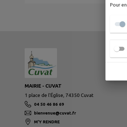
Pour en
MAIRIE - CUVAT
1 place de l'Église, 74350 Cuvat
04 50 46 86 69
bienvenue@cuvat.fr
M'Y RENDRE