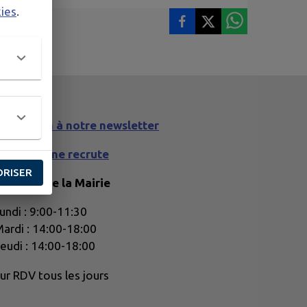
kies
.
nscription à notre newsletter
La commune recrute
ORISER
oraires de la Mairie
undi : 9:00-11:30
ardi : 14:00-18:00
eudi : 14:00-18:00
ur RDV tous les jours