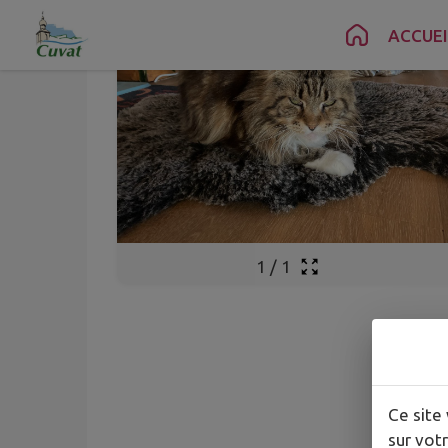
Contenu
Menu
Recherche
Pied de page
ACCUEI
1
/
1
Ce site 
sur votr